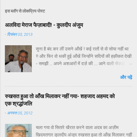
इस ब्लॉग से लोकप्रिय पोस्ट
अलविदा मेराज फैज़ाबादी! - कुलदीप अंजुम
-
दिसंबर 03, 2013
सुना है बंद कर लीं उसने आँखें ! कई रातों से वो सोया नहीं था
!! और फिर वो थकी हुई आँखें जिन्होंने सदियों की हक़ीकत देखी
- समझी … अपने अशआरों में दर्ज़ की …. आने वाली सैकड़ों
सदियों के लिए ख्वाब बुने ब्लड कैंसर से लड़ते लड़ते शनिवार
और पढ़ें
सवेरे हमेशा हमेशा के लिए बंद हों गयीं ! हर दिल अज़ीज और
बेहद मोअतबर शायर मेराज उल हक़ उर्फ़ मेराज फ़ैज़ाबादी इस
दौर के उन गिने चुने शायरों में हैं जिन्होंने तेज़ी से बदलते वक़्त
रुखसत हुआ तो आँख मिलाकर नहीं गया- शहजाद अहमद को
और मुशायरों के गिरते स्तर के बीच शायरी का न सिर्फ मेयार
एक श्रद्धांजलि
बनाये रखा वरन मौज़ूदा दौर की तमाम फ़िक्रों को बेहद
-
अगस्त 05, 2012
खूबसूरती के साथ अपने अशआरों में शामिल किया ! फैज़ाबाद
के कोला शरीफ गाँव में सिराजुल हक के घर 71 वर्ष पहले एक
चला गया वो सितारे खैरात करने वाला अदब का अज़ीम
बच्चे ने इस दुनिया में कदम रखा , नाम रखा गया मेराजुल हक
खिदमतगार कुलदीप अंजुम रुखसत हुआ तो आँख मिलाकर नहीं
जो अदब की दुनिया में मेराज फैजाबादी नाम से रोशन हुआ।