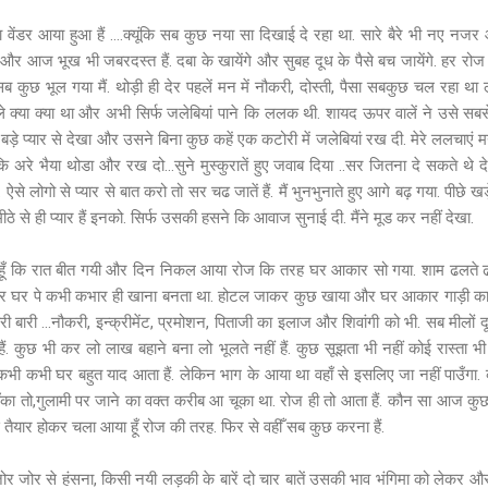
ंडर आया हुआ हैं ....क्यूंकि सब कुछ नया सा दिखाई दे रहा था. सारे बैरे भी नए नजर 
 तो और आज भूख भी जबरदस्त हैं. दबा के खायेंगे और सुबह दूध के पैसे बच जायेंगे. हर रो
 कुछ भूल गया मैं. थोड़ी ही देर पहलें मन में नौकरी, दोस्ती, पैसा सबकुछ चल रहा
े क्या क्या था और अभी सिर्फ जलेबियां पाने कि ललक थी. शायद ऊपर वालें ने उसे सबसे
ंने बड़े प्यार से देखा और उसने बिना कुछ कहें एक कटोरी में जलेबियां रख दी. मेरे ललचा
ा कि अरे भैया थोडा और रख दो...सुने मुस्कुरातें हुए जवाब दिया ..सर जितना दे सकते थे दे 
 लोगो से प्यार से बात करो तो सर चढ जातें हैं. मैं भुनभुनाते हुए आगे बढ़ गया. पीछे खड
र्फ मीठे से ही प्यार हैं इनको. सिर्फ उसकी हसने कि आवाज सुनाई दी. मैंने मूड कर नहीं देखा.
हूँ कि रात बीत गयी और दिन निकल आया रोज कि तरह घर आकार सो गया. शाम ढलते ढ
र घर पे कभी कभार ही खाना बनता था. होटल जाकर कुछ खाया और घर आकार गाड़ी का इन्त
ारी बारी ...नौकरी, इन्क्रीमेंट, प्रमोशन, पिताजी का इलाज और शिवांगी को भी. सब मीलों दू
ैं. कुछ भी कर लो लाख बहाने बना लो भूलते नहीं हैं. कुछ सूझता भी नहीं कोई रास्ता भ
. कभी कभी घर बहुत याद आता हैं. लेकिन भाग के आया था वहाँ से इसलिए जा नहीं पाउँगा. 
का तो,गुलामी पर जाने का वक्त करीब आ चूका था. रोज ही तो आता हैं. कौन सा आज कुछ नय
े तैयार होकर चला आया हूँ रोज की तरह. फिर से वहीँ सब कुछ करना हैं.
जोर से हंसना, किसी नयी लड़की के बारें दो चार बातें उसकी भाव भंगिमा को लेकर औ