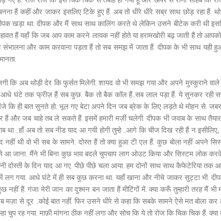
 गए हैं. रोज रोज कि इस चिक चिक से तबाह हो गया हूँ और ऊपर से राणा साहेब कि रोज कि 
नना हैं कहीं और जाकर इसलिए टिके हुए हैं. अब तो धीरे धीरे सब्र साथ छोड़ रहा हैं. थोड़
दीपक खड़ा था. दीपक और मैं साथ साथ कालिंग करते थे लेकिन उसने बीटेक करी थी इस
कहावत हैं यहाँ कि जब आप काम करने लायक नहीं होते या हरामखोरी बढ़ जाती हैं तो आपको 
संभालना और काम करवाना पड़ता हैं तो सब समझ में जाता हैं. दीपक के भी साथ यही हुआ 
ं मानता.
 कि अब थोड़ी देर कि फुर्सत मिलेगी. शायद वो भी समझ गया और अपने मुस्कुराने वाले अं
आधे घंटे तक फ्रीज़ हैं सब कुछ. बैक तो बैक कॉल हैं..सब लाल पड़ा हैं. ये सुनकर रही सही 
फ गंजे कि ही बात सुनते हो. भूल गए बेटा अपने दिन जब ब्रेक के लिए लड़ते थे मोहन से. जबर
 हैं और जब चाहे तब ले सकते हैं. इसमें हमारी मर्ज़ी चलेगी. दीपक भी जवाब के साथ तैय
ब था ..हाँ अब तो सब नीड याद आ गयी होगी तुम्हे ..आगे कि चीज दिख रही हैं न इसीलिए, ब
 नहीं थी वो भी सब के सामने. दोस्त हैं तो क्या हुआ टी एल हैं. कुछ बोला नहीं अपने 
इम से आ जाना. मैंने भी बिना कुछ भाव बदले चुपचाप लाग ओउट किया और सिस्टम लोक कर
रानी दोस्ती के दिन याद आ गए. पीछे पीछे चला आया. हम दोनों साथ साथ कैफेटेरिया तक आय
 में लग गया. आधे घंटे में ही सब कुछ करना था. यहाँ खाना और नीचे जाकर सुट्टा भी. दी
 नहीं हैं. गंजा मेरी जान का दुश्मन बन जाता हैं मीटिंगों में. क्या करूँ तुम्हारी तरह मैं भ
लब मज़ा से दूर ..कोई बात नहीं. फिर उसने धीरे से कहा कि सबके सामने ऐसे मत बोला कर
 कहा चुप रह गया. माफ़ी मांगना ठीक नहीं लगा और सोच कि ये तो रोज कि चिक चिक हैं. क्या ब