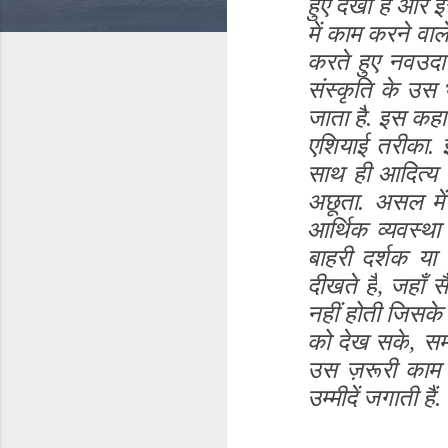
हुए देखा है और इ
में काम करने व
करते हुए नवउदार
संस्कृति के उस भ
जाता है. इस कहा
एशियाई तरीका. 
साथ ही आदित्य 
अछूता. असल में
आर्थिक व्यवस्था 
बाहरी दर्शक या
दीखते हैं
,
जहाँ सै
नहीं होती जिसके 
को देख सके
,
सम
उस ज़रूरी काम
उम्मीदें जगाती हैं.