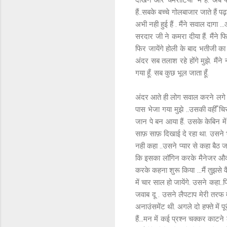
दखिन और चमरौटिया में हैं. अब पक्
हैं..सबके बच्चे गोलबाजार जाते हैं
अभी नही हुई हैं . मैंने सवाल दागा ..
सरदार जी ने कमरा दीया हैं. मैंने फि
फिर जायेंगे होली के बाद भतीजी का ब
अंदर सब तलाश रहे होंगे मुझे. मैं
गया हूँ. सब कुछ भूल जाता हूँ.
अंदर आते ही लोग सवाल करने लगे ...
पास भेजा गया मुझे ..उसकी वहीँ 
जान पे बन आया हैं. उसके केबिन में
साफ़ साफ़ दिखाई दे रहा था. उसने भांप
नही कहा ..उसने प्यार से कहा बैठ 
कि इसका लॉगिन करके मैनेजर औक्स 
करके कहना शुरू किया ...मैं तुझसे 
में चार साल हो जायेंगे. उसने कहा..फ
जवाब दू . उसने लैपटाप मेरी तरफ म
अनाउंसमेंट थी. अगले दो हफ्ते में 
हैं...मन में कई प्रश्न चक्कर का