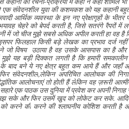
स कहानी की रचना-प्रक्रिया में कहीं न कहीं शामिल भी र
ाले एक संवेदनशील युवा की कशमकश को यह कहानी बहु
वादी आर्थिक व्यवस्था के इन नए प्रेक्षागृहों के भीत
यावह चेहरे को बेपर्द करती है, जिसे सतरंगे रैपरों में
नी में जो चीज मुझे सबसे अधिक अपील करती हा वह है कि
इसपर फिलहाल किसी बड़े लेखक का प्रभाव दर्ज नही
ने जो विषय उठाया है वह उसके आसपास का है और ह
 मुझे यह बड़ी दिक्कत लगती है कि हमारी समकालीन
के बाद बने ये नए क्षेत्र बहुत कम आये हैं और जहाँ आ
 फिर संवेदनशील
,
लेकिन अपरिचित आलोचक की निगाहों
द्धांतिक आलोचनाएं तो होती हैं ले
किन वह ज़रूरी आत्मीय
सहारे एक पाठक उस दुनिया में प्रवेश कर अपनी निगाह से
झ सके और फिर उसमें खुद को लोकेट कर सके. आदित
 को करने की
करने की श्लाघनीय कोशिश करती है औ