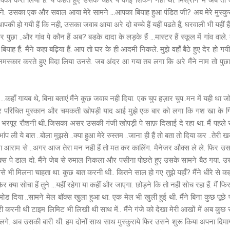
का करा लिया हैं. ये कहते हुए उसके चेहरे पे कोई शिकन नही थी. मिश्राने में अब तो क
 पढ़ने. उसका एक और सवाल आया मेरे सामने ...आपका बियाह हुआ पंडित जी? अब मेरे मुस्कुर
.आपकी हो गयी हैं कि नही, उसका जवाब आया अरे दो बच्चे हैं यहीं पढते हैं, घरवाली भी यहीं हैं
र पुछा ..और गांव पे कौन हैं अब? बडके दादा के लड़के हैं ...मास्टर हैं स्कूल में गांव वाले
ियाह हैं. मैंने कहा बढ़िया हैं. आप तो घर के ही आदमी निकले. मुझे वहाँ बैठे हुए देर हो ग
ने नमस्कार करते हुए विदा लिया उनसे. जब अंदर आ गया तब लगा कि अरे मैंने नाम तो पुछा
कहाँ गायब थे, बिना बताएं.मैंने कुछ जवाब नही दिया. एक चुप हज़ार चुप..मन में यही था
चिर परिचित मुस्कान और चमकती खोपड़ी याद आई मुझे एक बार को लगा कि गश खा के गिर
 भरपूर रौशनी थी..जिसका असर उसकी गंजी खोपड़ी पे साफ़ दिखाई दे रहा था. मैं पहले से ही
 ली ये बात ..बोला मुझसे ..क्या हुआ मेरे रुस्तम ..जाना ही हैं तो बता तो दिया कर ..तेरी खबर
जा आराम से ..अगर आज तेरा मन नही हैं तो मत कर कालिंग. मैनेजर औक्स ले ले. फिर उसने
पे डाल दो. मैंने जेब से रुमाल निकला और पसीना पोछते हुए उसके सामने बैठ गया. उ
वैसे भी मिलना चाहता था. कुछ बात करनी थी.. कितने साल हो गए तुझे यहाँ? मैंने धीरे से क
िर क्या सोचा हैं तुने ...यहीं रहेगा या कहीं और जाएगा. छोड़ने कि तो नही सोच रहा हैं. मैं फि
ोड दिया ..सामने मेल बॉक्स खुला हुआ था. एक मेल भी खुली हुई थी. मैंने बिना कुछ पूछ
पूरी करनी थी टाइम लिमिट भी लिखी थी साथ में.. मैंने गंजे को देखा मेरी आखों में अब कुछ
टने लगे. अब उसकी बारी थी. हम दोनों साथ साथ मुस्कुराये फिर उसने शुरू किया अपना दि