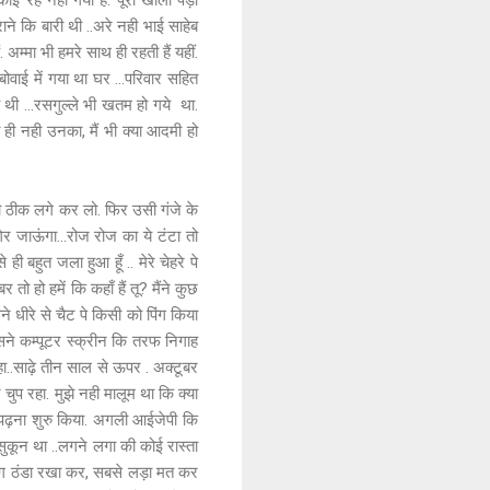
ोई रह नही गया हैं. पूरा खाली पड़ा
ाने कि बारी थी ..अरे नही भाई साहेब
. अम्मा भी हमरे साथ ही रहती हैं यहीं.
. बोवाई में गया था घर ...परिवार सहित
यी थी ...रसगुल्ले भी खतम हो गये था.
 ही नही उनका, मैं भी क्या आदमी हो
 जो ठीक लगे कर लो. फिर उसी गंजे के
 जाऊंगा...रोज रोज का ये टंटा तो
 बहुत जला हुआ हूँ .. मेरे चेहरे पे
 तो हो हमें कि कहाँ हैं तू? मैंने कुछ
 धीरे से चैट पे किसी को पिंग किया
सने कम्पूटर स्क्रीन कि तरफ निगाह
हा..साढ़े तीन साल से ऊपर . अक्टूबर
र चुप रहा. मुझे नही मालूम था कि क्या
े पढ़ना शुरु किया. अगली आईजेपी कि
 सुकून था ..लगने लगा की कोई रास्ता
माग ठंडा रखा कर, सबसे लड़ा मत कर