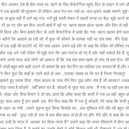
 दिन अक्सर ऐसे ही बीत जाता था. खाने के लिए कैफेटेरिया पहुंचे, फिर से लाइन में लगे
ने एक हलकी सी मुस्कान दी लेकिन आज मेरा मन नही था. कल इसने सबके सामने मुझे म
ाए या कुछ कहें मैं आगे बढ़ गया. भरी हुई थाली लेकर मै खाली जगह जा बैठा. मुझे अपने ब
ोग भी आ गए और हम फिर अपनी बातों में खो गए. खाना खतम ब्रेक खतम और फिर से वही
किया और बिना बताये फिर से उसी कैफेटेरिया में आके बैठ गया. खाना खतम होने वाला थ
फ बर्तनों कि आवाजे आ रही थी. मैं कुछ भी सोचने के लायक नही था उस वक्त ..मैंने देखा
एक बड़ी सी कटोरी थी. मेरे पास आकर उसने बड़े धीरे से कहा कि पंडित जी लीजिए रसगुल
 बोल पड़ा अरे नही पंडित जी मुझे लगा कि आप नाराज हो गए हैं और यहाँ अकेले बैठे हैं. म
सने अपने साथ वाले लोगो को आवाज दी कि जब सब काम खत्म हो जाए तो बता देना. धीरे धीरे
ारें में थोड़ी बहुत बाते कही उसने भी बताया कि इस कैटरिंग का मालिक एक सरदारजी हैं औ
ंने फिर पुछा कि कहाँ के रहने वालें हो आप ...उसका जवाब था कि घर हैं जिला गोरखपुर . मु
ने चहकते हुए जवाब दिया ..गोला बाज़ार के पास, मैंने फिर पुछा कौन गांव हैं जी आपका? उस
ड जाता हैं कोडरी ...वहीँ हमरा घर हैं.. कोडरी से कुछ याद आया ...मैं गया था वहाँ एक ब
े. थोडा जोर दिया दिमाग पे तो याद आया कि कौवा चाचा कि शादी में गया था वहाँ. बहुत
ूर चला आया हूँ उन सबसे अब. मैंने फिर कहा कि मैं गया हूँ कोडरी, मेरे चाचा कि शादी हुई है
 लहर आ गयी ...उसने पूछना शुरु किया किसके घर ..अब मुश्किल मेरी और थी बहुत ज
ाद गया था वहाँ ...कुछ नही तो कम से कम बीस साल तो हो ही गए होंगे. मैंने धीरे से कहा कि 
 था उसी के बगल में. आपका घर किस तरफ हैं? उसने कहा कि जरुर मिश्राने में होगा आप