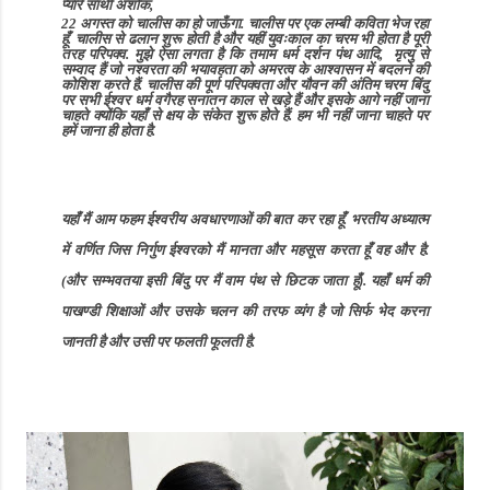
प्यारे साथी अशोक
,
22 अगस्त को चालीस का हो जाऊँगा. चालीस पर एक लम्बी कविता भेज रहा
हूँ. चालीस से ढलान शुरू होती है और यहीं युवःकाल का चरम भी होता है पूरी
तरह परिपक्व. मुझे ऐसा लगता है कि तमाम धर्म दर्शन पंथ आदि
,
मृत्यु से
सम्वाद हैं जो नश्वरता की भयावहता को अमरत्व के आश्वासन में बदलने की
कोशिश करते हैं. चालीस की पूर्ण परिपक्वता और यौवन की अंतिम चरम बिंदु
पर सभी ईश्वर धर्म वगैरह सनातन काल से खड़े हैं और इसके आगे नहीं जाना
चाहते क्योंकि यहाँ से क्षय के संकेत शुरू होते हैं. हम भी नहीं जाना चाहते पर
हमें जाना ही होता है.
यहाँ मैं आम फहम ईश्वरीय अवधारणाओं की बात कर रहा हूँ. भरतीय अध्यात्म
में वर्णित जिस निर्गुण ईश्वरको मैं मानता और महसूस करता हूँ वह और है.
(
और सम्भवतया इसी बिंदु पर मैं वाम पंथ से छिटक जाता हूँ).
यहाँ धर्म की
पाखण्डी शिक्षाओं और उसके चलन की तरफ व्यंग है जो सिर्फ भेद करना
जानती है और उसी पर फलती फूलती है.