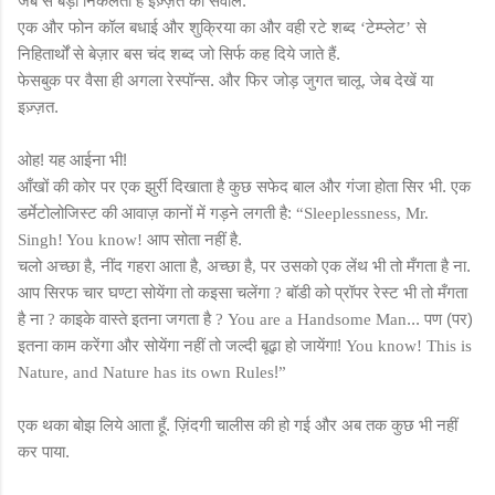
जेब से बड़ा निकलता है इज़्ज़त का सवाल.
एक और फोन कॉल बधाई और शुक्रिया का और वही रटे शब्द
टेम्प्लेट
से
‘
’
निहितार्थों से बेज़ार बस चंद शब्द जो सिर्फ कह दिये जाते हैं.
फेसबुक पर वैसा ही अगला रेस्पॉन्स. और फिर जोड़ जुगत चालू. जेब देखें या
इज़्ज़त.
ओह! यह आईना भी!
आँखों की कोर पर एक झुर्री दिखाता है कुछ सफेद बाल और गंजा होता सिर भी. एक
डर्मेटोलोजिस्ट की आवाज़ कानों में गड़ने लगती है:
“Sleeplessness, Mr.
आप सोता नहीं है.
Singh! You know!
चलो अच्छा है
नींद गहरा आता है
अच्छा है
पर उसको एक लेंथ भी तो मँगता है ना.
,
,
,
आप सिरफ चार घण्टा सोयेंगा तो कइसा चलेंगा
बॉडी को प्रॉपर रेस्ट भी तो मँगता
?
है ना
काइके वास्ते इतना जगता है
... पण (पर)
?
?
You are a Handsome Man
इतना काम करेंगा और सोयेंगा नहीं तो जल्दी बूढ़ा हो जायेंगा!
You know! This is
!
Nature, and Nature has its own Rules
”
एक थका बोझ लिये आता हूँ. ज़िंदगी चालीस की हो गई और अब तक कुछ भी नहीं
कर पाया.