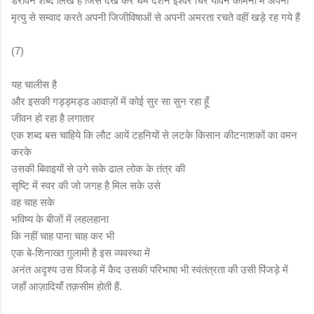
डरावने शब्द लिखे हैं जिसे देख कर धर्म दर्शन ईश्वर चिर यौवन कामना में अपनी
मृत्यु से सम्वाद करते अपनी जिजीविषाओं से अपनी अमरता रचते वहीं खड़े रह गये हैं
(7)
यह चालीस है
और इसकी गड्ड्मड्ड आवाज़ों में कोई सुर सा सुन रहा हूँ
जीवन हो रहा है लगातार
एक शब्द बस चाहिये कि लौट आयें टहनियों से लटके किसान कीटनाशकों का वमन
करके
उसकी बिवाइयों से उगे सके ढाल लोक के तंत्र की
सृष्टि में स्वर की जो जगह है मिल सके उसे
वह चाह सके
भविष्य के बीजों में लहलहाना
कि नहीं चाह पाना चाह कर भी
एक बे
शिनाख्त ग़ुलामी है इस व्यवस्था में
-
अनंत अदृश्य उस पिंजड़े में कैद उसकी परिभाषा भी स्वंतंत्रता की उसी पिंजड़े में
जहाँ आज़ादियाँ तक़सीम होती हैं.