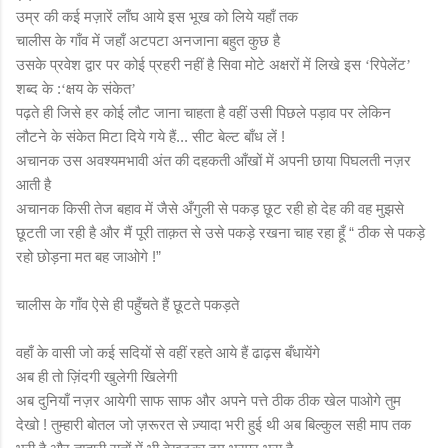
उम्र की कई मज़ारें लाँघ आये इस भूख को लिये यहाँ तक
चालीस के गाँव में जहाँ अटपटा अनजाना बहुत कुछ है
उसके प्रवेश द्वार पर कोई प्रहरी नहीं है सिवा मोटे अक्षरों में लिखे इस
रिपेलेंट
‘
’
शब्द के :
क्षय के संकेत
‘
’
पढ़ते ही जिसे हर कोई लौट जाना चाहता है वहीं उसी पिछले पड़ाव पर लेकिन
लौटने के संकेत मिटा दिये गये हैं... सीट बेल्ट बाँध लें !
अचानक उस अवश्यमभावी अंत की दहकती आँखों में अपनी छाया पिघलती नज़र
आती है
अचानक किसी तेज बहाव में जैसे अँगुली से पकड़ छूट रही हो देह की वह मुझसे
छूटती जा रही है और मैं पूरी ताक़त से उसे पकड़े रखना चाह रहा हूँ “ ठीक से पकड़े
रहो छोड़ना मत बह जाओगे !”
चालीस के गाँव ऐसे ही पहुँचते हैं छूटते पकड़ते
वहाँ के वासी जो कई सदियों से वहीं रहते आये हैं ढाढ़स बँधायेंगे
अब ही तो ज़िंदगी खुलेगी खिलेगी
अब दुनियाँ नज़र आयेगी साफ साफ और अपने पत्ते ठीक ठीक खेल पाओगे तुम
देखो ! तुम्हारी बोतल जो ज़रूरत से ज़्यादा भरी हुई थी अब बिल्कुल सही माप तक