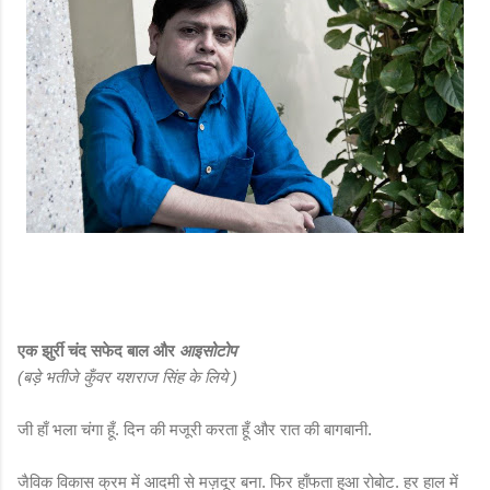
एक झुर्री चंद सफेद बाल और
आइसोटोप
(बड़े भतीजे कुँवर यशराज सिंह के लिये )
जी हाँ भला चंगा हूँ. दिन की मजूरी करता हूँ और रात की बागबानी.
जैविक विकास क्रम में आदमी से मज़दूर बना. फिर हाँफता हुआ रोबोट. हर हाल में