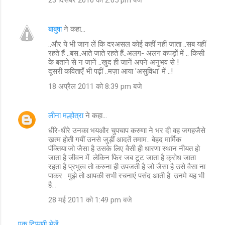
बाबुषा
ने कहा…
..और ये भी जान लें कि दरअसल कोई कहीं नहीं जाता ..सब यहीं
रहते हैं ..बस..आते जाते रहते हैं..अलग- अलग कपड़ों में .. किसी
के बताने से न जानें ..खुद ही जानें अपने अनुभव से !
दूसरी कविताएँ भी पढ़ीं ..मज़ा आया 'असुविधा' में ..!
18 अप्रैल 2011 को 8:39 pm बजे
लीना मल्होत्रा
ने कहा…
धीरे-धीरे उनका भयऔर चुपचाप करुणा ने भर दी वह जगहजैसे
ख़त्म होती गयीं उनसे जुड़ीं आदतें तमाम.. बेहद मार्मिक
पंक्तिया.जो जैसा है उसके लिए वैसी ही धारणा स्थान नीयत हो
जाता है जीवन में. लेकिन फिर जब टूट जाता है क्रोध जाता
रहता है प्रभुत्व तो करुना ही उपजती है जो जैसा है उसे वैसा ना
पाकर . मुझे तो आपकी सभी रचनाएं पसंद आती है. उनमे यह भी
है...
28 मई 2011 को 1:49 pm बजे
एक टिप्पणी भेजें