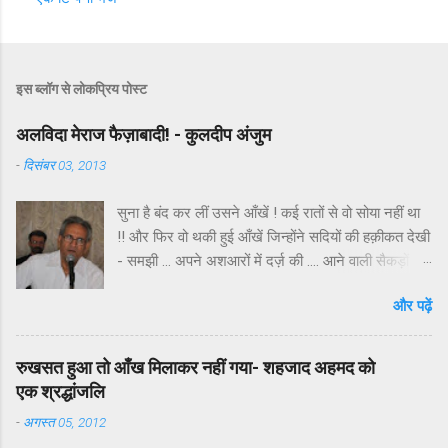
इस ब्लॉग से लोकप्रिय पोस्ट
अलविदा मेराज फैज़ाबादी! - कुलदीप अंजुम
-
दिसंबर 03, 2013
सुना है बंद कर लीं उसने आँखें ! कई रातों से वो सोया नहीं था
!! और फिर वो थकी हुई आँखें जिन्होंने सदियों की हक़ीकत देखी
- समझी … अपने अशआरों में दर्ज़ की …. आने वाली सैकड़ों
सदियों के लिए ख्वाब बुने ब्लड कैंसर से लड़ते लड़ते शनिवार
और पढ़ें
सवेरे हमेशा हमेशा के लिए बंद हों गयीं ! हर दिल अज़ीज और
बेहद मोअतबर शायर मेराज उल हक़ उर्फ़ मेराज फ़ैज़ाबादी इस
दौर के उन गिने चुने शायरों में हैं जिन्होंने तेज़ी से बदलते वक़्त
रुखसत हुआ तो आँख मिलाकर नहीं गया- शहजाद अहमद को
और मुशायरों के गिरते स्तर के बीच शायरी का न सिर्फ मेयार
एक श्रद्धांजलि
बनाये रखा वरन मौज़ूदा दौर की तमाम फ़िक्रों को बेहद
-
अगस्त 05, 2012
खूबसूरती के साथ अपने अशआरों में शामिल किया ! फैज़ाबाद