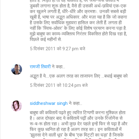
होता है. भिड़ते ही तो वह चौंकाती हैं, पर जैसे-जैसे कविता में
डुबकी लगाना शुरू होता है, वैसे ही उसकी अर्थ-छवियां एक-एक
कर खुलने लगती हैं, धीरे-धीरे और क्रमशः. उनकी सबसे बड़ी
खूबी है, भाषा पर अद्भुत अधिकार. और मज़ा यह है कि जो कहना
है उसके लिए सर्वाधिक मुहावरा हासिल कर लेती हैं. लगता ही
नहीं कि 'स्विच-ओवर' के लिए कोई विशेष प्रयत्न करना पड़ा है.
मुझे बाबुषा का काव्य-व्यक्तित्व निरंतर विकसित होते दिख रहा है,
पिछले कई महीनों से.
5 दिसंबर 2011 को 9:27 pm बजे
रामजी तिवारी
ने कहा…
अद्भुत है ये....एक अलग तरह का ताजापन लिए ...बधाई बाबुषा को
5 दिसंबर 2011 को 10:24 pm बजे
siddheshwar singh
ने कहा…
बाबुषा की कवितायें पढ़ते हुए त्वरित टिप्पणी करना मुश्किल होता
है। आज दोपहर बाद ये कवितायें पढ़ीं और उनके रिजोनेंस से
रू-ब-रू होता रहा। अभी कुछ देर पहले इन्हें फिर से पढ़ा है और
फिर कुछ ध्वनित हो रहा है अलग तरह का। इन कविताओं में
'झुलसा देने वाली धूप' के बीच 'एक मिट्टी का घड़ा' है जिसके