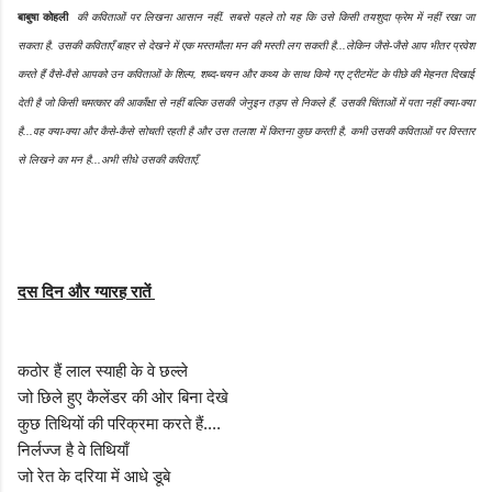
बाबुषा कोहली
की कविताओं पर लिखना आसान नहीं. सबसे पहले तो यह कि उसे किसी तयशुदा फ्रेम में नहीं रखा जा
सकता है. उसकी कविताएँ बाहर से देखने में एक मस्तमौला मन की मस्ती लग सकती है...लेकिन जैसे-जैसे आप भीतर प्रवेश
करते हैं वैसे-वैसे आपको उन कविताओं के शिल्प, शब्द-चयन और कथ्य के साथ किये गए ट्रीटमेंट के पीछे की मेहनत दिखाई
देती है जो किसी चमत्कार की आकाँक्षा से नहीं बल्कि उसकी जेनुइन तड़प से निकले हैं. उसकी चिंताओं में पता नहीं क्या-क्या
है...वह क्या-क्या और कैसे-कैसे सोचती रहती है और उस तलाश में कितना कुछ करती है, कभी उसकी कविताओं पर विस्तार
से लिखने का मन है...अभी सीधे उसकी कविताएँ.
दस दिन और ग्यारह रातें
कठोर हैं लाल स्याही के वे छल्ले
जो छिले हुए कैलेंडर की ओर बिना देखे
कुछ तिथियों की परिक्रमा करते हैं....
निर्लज्ज है वे तिथियाँ
जो रेत के दरिया में आधे डूबे