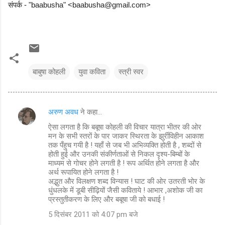
संपर्क - "baabusha" <baabusha@gmail.com>
बाबुषा कोहली
युवा कविता
स्त्री स्वर
अरुण अवध
ने कहा…
टि
ऐसा लगता है कि बबूषा कोहली की विचार यात्रा भीतर की ओर
प्प
मन के सभी स्तरों के पार जाकर स्थिरता के झुर्रीविहीन आकाश
णि
तक पँहुच गयी है ! यहाँ से जब भी अभिव्यक्ति होती है , शब्दों से
होती हुई और उनकी संकीर्णताओं से निकल दृश्य-बिम्बों के
याँ
माध्यम से गोचर होने लगती है ! रूप अर्थित होने लगता है और
अर्थ रूपायित होने लगता है !
अद्भुत और विलक्षण शब्द विन्यास ! घाट की ओर उतरती भोर के
धुंधलके में डूबी सीढ़ियों जैसी कविताये ! आभार ,अशोक जी का
प्रस्तुतीकरण के लिए और बबूषा जी को बधाई !
5 दिसंबर 2011 को 4:07 pm बजे